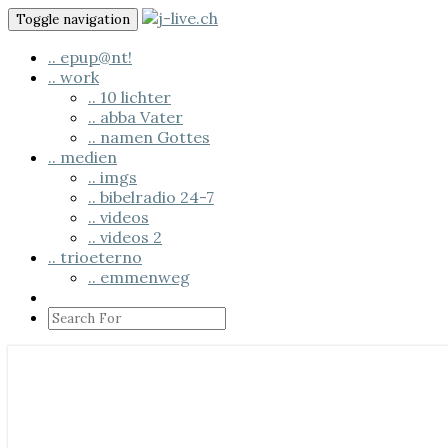
Skip
Toggle navigation
to
content
.. epup@nt!
.. work
.. 10 lichter
.. abba Vater
.. namen Gottes
.. medien
.. imgs
.. bibelradio 24-7
.. videos
.. videos 2
.. trioeterno
.. emmenweg
Search
Icon
.. us em läbe
j-live.ch