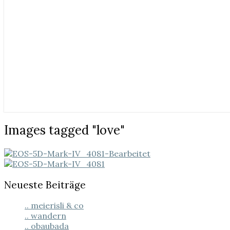
Images
Images tagged "love"
tagged
"love"
Neueste Beiträge
.. meierisli & co
.. wandern
.. obaubada