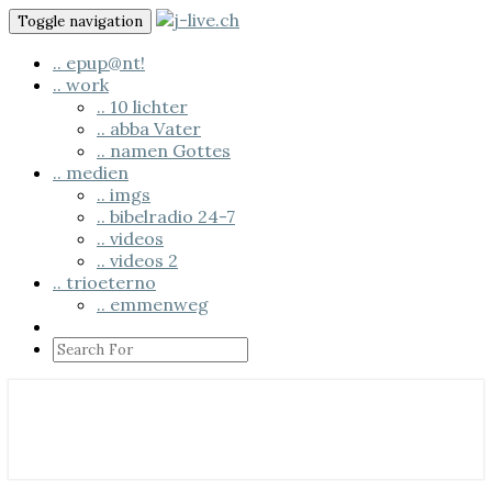
Skip
Toggle navigation
to
content
.. epup@nt!
.. work
.. 10 lichter
.. abba Vater
.. namen Gottes
.. medien
.. imgs
.. bibelradio 24-7
.. videos
.. videos 2
.. trioeterno
.. emmenweg
Search
Icon
.. us em läbe
j-live.ch