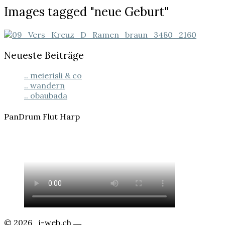
Images
Images tagged "neue Geburt"
tagged
"neue
Geburt"
Neueste Beiträge
.. meierisli & co
.. wandern
.. obaubada
PanDrum Flut Harp
© 2026
j-web.ch