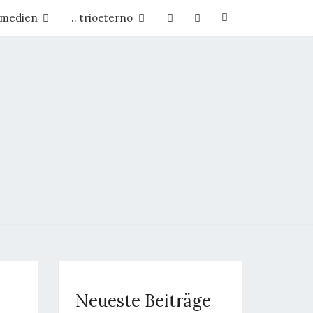
Search
. medien
.. trioeterno
Icon
.CH
Neueste Beiträge