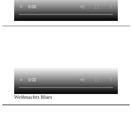
Weihnachts Blues