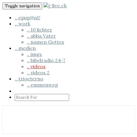
Skip
Toggle navigation
to
content
.. epup@nt!
.. work
.. 10 lichter
.. abba Vater
.. namen Gottes
.. medien
.. imgs
.. bibelradio 24-7
.. videos
.. videos 2
.. trioeterno
.. emmenweg
Search
Icon
.. us em läbe
j-live.ch