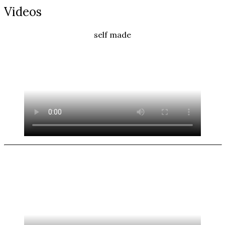
Videos
Videos
self made