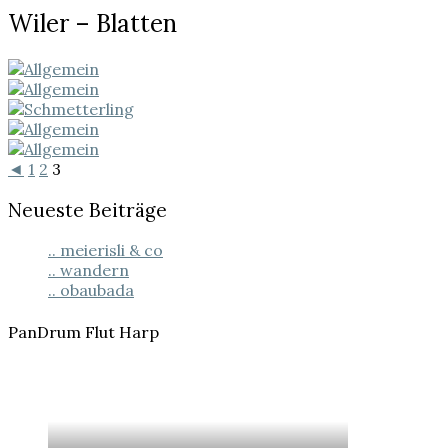
Wiler
Wiler – Blatten
–
Blatten
◄
1
2
3
Neueste Beiträge
.. meierisli & co
.. wandern
.. obaubada
PanDrum Flut Harp