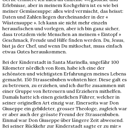
Erlebnisse, aber in meinem Kochgehirn ist es wie bei
meiner Gemüsesuppe: alles wird vermischt, das heisst:
Daten und Zahlen liegen durcheinander in der «
Wüstensuppe ». Ich kann sie nicht mehr einzeln
herausfischen und vorlegen, aber ich bin ganz sicher,
dass trotzdem viele Menschen an meinem « Eintopf »
Geschmack, Freude und Hilfe finden werden. Du, Jesus,
bist ja der Chef, und wenn Du mitkochst, muss einfach
etwas Gutes herauskommen.
Bei der Kinderstadt in Santa Marinella, ungefähr 100
Kilometer nördlich von Rom, habe ich eine der
schönsten und wichtigsten Erfahrungen meines Lebens
gemacht. 150 Strassenbuben wohnten hier. Diese galt es
zu betreuen, zu erziehen, und ich durfte zusammen mit
einer Gruppe von Betreuern und Erziehern mithelfen.
Damals hatte ich einen geistlichen Führer, welcher in
seiner originellen Art einzig war. Einerseits war Don
Giuseppe ein gebildeter, grosser Theologe, zugleich war
er aber auch der grösste Freund der Strassenbuben.
Einmal war Don Giuseppe über längere Zeit abwesend.
Bei seiner Rückkehr zur Kinderstadt sagte er zu mir:«