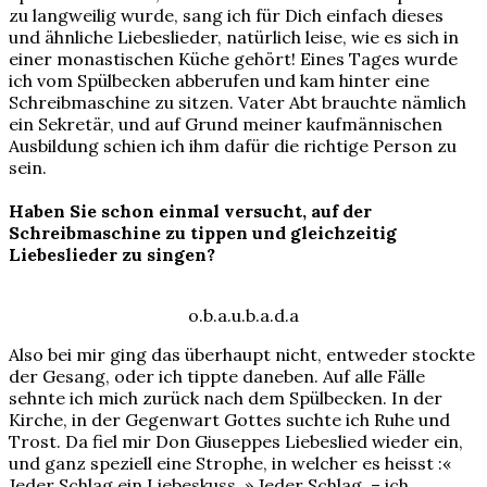
zu langweilig wurde, sang ich für Dich einfach dieses
und ähnliche Liebeslieder, natürlich leise, wie es sich in
einer monastischen Küche gehört! Eines Tages wurde
ich vom Spülbecken abberufen und kam hinter eine
Schreibmaschine zu sitzen. Vater Abt brauchte nämlich
ein Sekretär, und auf Grund meiner kaufmännischen
Ausbildung schien ich ihm dafür die richtige Person zu
sein.
Haben Sie schon einmal versucht, auf der
Schreibmaschine zu tippen und gleichzeitig
Liebeslieder zu singen?
o.b.a.u.b.a.d.a
Also bei mir ging das überhaupt nicht, entweder stockte
der Gesang, oder ich tippte daneben. Auf alle Fälle
sehnte ich mich zurück nach dem Spülbecken. In der
Kirche, in der Gegenwart Gottes suchte ich Ruhe und
Trost. Da fiel mir Don Giuseppes Liebeslied wieder ein,
und ganz speziell eine Strophe, in welcher es heisst :«
Jeder Schlag ein Liebeskuss. » Jeder Schlag, – ich