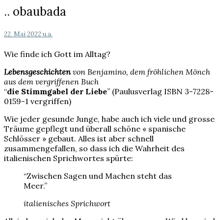
..
.. obaubada
obaubada
22. Mai 2022
u.a.
Wie finde ich Gott im Alltag?
Lebensgeschichten
von Benjamino, dem fröhlichen Mönch
aus dem vergriffenen Buch
“
die Stimmgabel der Liebe
” (Paulusverlag ISBN 3-7228-
0159-1 vergriffen)
Wie jeder gesunde Junge, habe auch ich viele und grosse
Träume gepflegt und überall schöne « spanische
Schlösser » gebaut. Alles ist aber schnell
zusammengefallen, so dass ich die Wahrheit des
italienischen Sprichwortes spürte:
“Zwischen Sagen und Machen steht das
Meer.”
italienisches Sprichwort