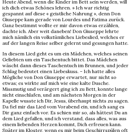
Heute Abend, wenn die Kinder im Bett sein werden, will
ich dich etwas Schönes lehren. » Ich war richtig
gespannt auf diese « geistliche Nahrung », denn Don
Giuseppe kam gerade von Lourdes und Fatima zurück.
Ganz bestimmt wollte er mir davon etwas erzählen,
dachte ich. Aber weit daneben! Don Giuseppe lehrte
mich nämlich ein volkstümliches Liebeslied, welches er
auf der langen Reise selber gelernt und gesungen hatte.
In diesem Lied geht es um ein Mädchen, welches seinen
Geliebten um ein Taschentuch bittet. Das Mädchen
wäscht dann dieses Taschentuch im Brunnen, und jeder
Schlag bedeutet einen Liebeskuss. – Ich hatte alles
Mögliche von Don Giuseppe erwartet, nur nicht so
etwas; es wirkte auf mich wie eine kalte Dusche.
Missmutig und verärgert ging ich zu Bett, konnte lange
nicht einschlafen, und am nächsten Morgen in der
Kapelle wusste ich Dir, Jesus, überhaupt nichts zu sagen.
Da fiel mir das Lied vom Vorabend ein, und ich sang es
Dir ganz einfach vor. Es schien mir so, als hättest Du an
dem Lied gefallen, und ich verstand, dass alles, was aus
einem liebenden Herzen kommt, Dich erfreuen kann.
Später im Kloster, wenn es mir beim Geschirrspülen oft