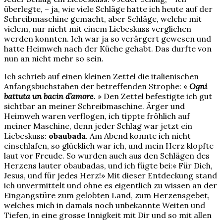
überlegte, – ja, wie viele Schläge hatte ich heute auf der
Schreibmaschine gemacht, aber Schläge, welche mit
vielem, nur nicht mit einem Liebeskuss verglichen
werden konnten. Ich war ja so verärgert gewesen und
hatte Heimweh nach der Küche gehabt. Das durfte von
nun an nicht mehr so sein.
Ich schrieb auf einen kleinen Zettel die italienischen
Anfangsbuchstaben der betreffenden Strophe: «
Ogni
battuta un bacin d’amore
.
» Den Zettel befestigte ich gut
sichtbar an meiner Schreibmaschine. Ärger und
Heimweh waren verflogen, ich tippte fröhlich auf
meiner Maschine, denn jeder Schlag war jetzt ein
Liebeskuss:
obaubada
. Am Abend konnte ich nicht
einschlafen, so glücklich war ich, und mein Herz klopfte
laut vor Freude. So wurden auch aus den Schlägen des
Herzens lauter obaubadas, und ich fügte bei:« Für Dich,
Jesus, und für jedes Herz!» Mit dieser Entdeckung stand
ich unvermittelt und ohne es eigentlich zu wissen an der
Eingangstüre zum gelobten Land, zum Herzensgebet,
welches mich in damals noch unbekannte Weiten und
Tiefen, in eine grosse Innigkeit mit Dir und so mit allen