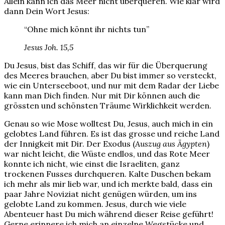
Allein kann ich das Meer nicht überqueren. Wie klar wird
dann Dein Wort Jesus:
“Ohne mich könnt ihr nichts tun”
Jesus Joh. 15,5
Du Jesus, bist das Schiff, das wir für die Überquerung
des Meeres brauchen, aber Du bist immer so versteckt,
wie ein Unterseeboot, und nur mit dem Radar der Liebe
kann man Dich finden. Nur mit Dir können auch die
grössten und schönsten Träume Wirklichkeit werden.
Genau so wie Mose wolltest Du, Jesus, auch mich in ein
gelobtes Land führen. Es ist das grosse und reiche Land
der Innigkeit mit Dir. Der Exodus (
Auszug aus Ägypten
)
war nicht leicht, die Wüste endlos, und das Rote Meer
konnte ich nicht, wie einst die Israeliten, ganz
trockenen Fusses durchqueren. Kalte Duschen bekam
ich mehr als mir lieb war, und ich merkte bald, dass ein
paar Jahre Noviziat nicht genügen würden, um ins
gelobte Land zu kommen. Jesus, durch wie viele
Abenteuer hast Du mich während dieser Reise geführt!
Gerne erinnere ich mich an einzelne Wegstücke und