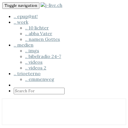
Toggle navigation
.. epup@nt!
.. work
.. 10 lichter
.. abba Vater
.. namen Gottes
.. medien
.. imgs
.. bibelradio 24-7
.. videos
.. videos 2
.. trioeterno
.. emmenweg
Search
Icon