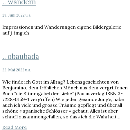
..
.. wandern
wandern
28. Juni 2022
u.a.
Impressionen und Wanderungen eigene Bildergalerie
auf j-img.ch
..
.. obaubada
obaubada
22. Mai 2022
u.a.
Wie finde ich Gott im Alltag? Lebensgeschichten von
Benjamino, dem fröhlichen Mönch aus dem vergriffenen
Buch “die Stimmgabel der Liebe” (Paulusverlag ISBN 3-
7228-0159-1 vergriffen) Wie jeder gesunde Junge, habe
auch ich viele und grosse Träume gepflegt und überall
schöne « spanische Schlösser » gebaut. Alles ist aber
schnell zusammengefallen, so dass ich die Wahrheit…
Read
Read More