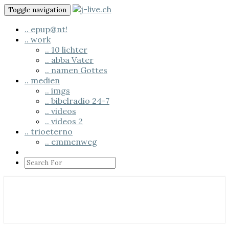
Skip
Toggle navigation
to
content
.. epup@nt!
.. work
.. 10 lichter
.. abba Vater
.. namen Gottes
.. medien
.. imgs
.. bibelradio 24-7
.. videos
.. videos 2
.. trioeterno
.. emmenweg
Search
Icon
.. us em läbe
j-live.ch