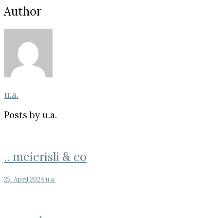
Author
u.a.
Posts by u.a.
..
.. meierisli & co
meierisli
&
25. April 2024
u.a.
co